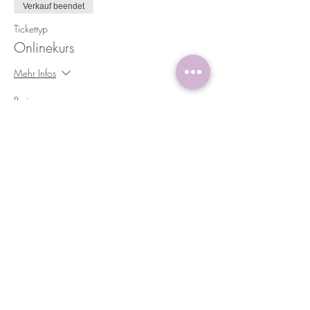
Verkauf beendet
Tickettyp
Onlinekurs
Mehr Infos
Preis
CHF 444.00
Diese Veranstaltung teilen
Schoss Ruum
Kellerstrasse 22
6005 Luzern