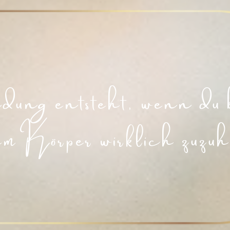
dung entsteht, wenn du 
em Körper wirklich zuzuh