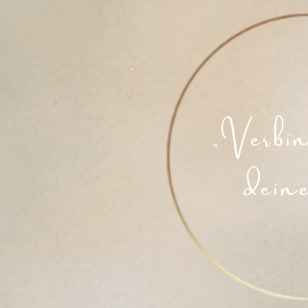
„Verbin
dein