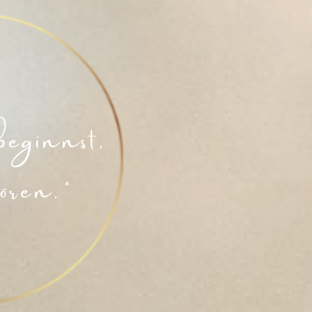
beginnst,
ören.“