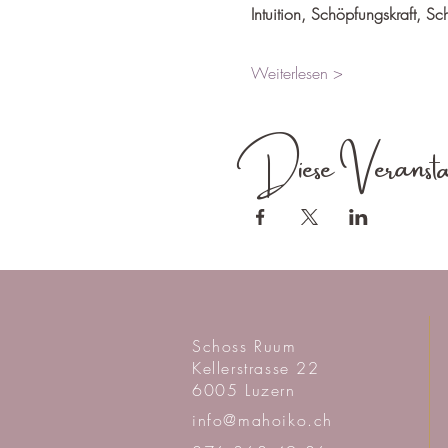
Intuition, Schöpfungskraft, S
Weiterlesen >
Diese Veransta
Schoss Ruum
Kellerstrasse 22
6005 Luzern
info@mahoiko.ch