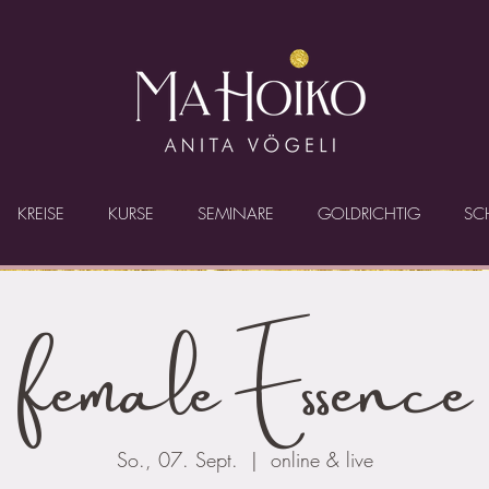
KREISE
KURSE
SEMINARE
GOLDRICHTIG
SC
female Essence
So., 07. Sept.
  |  
online & live