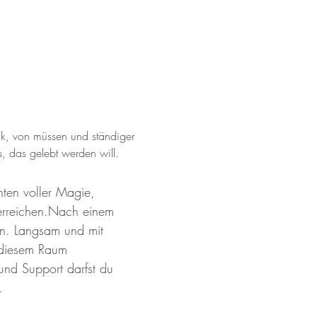
ck, von müssen und ständiger 
s, das gelebt werden will. 
ten voller Magie, 
erreichen.Nach einem 
en. Langsam und mit 
 diesem Raum 
und Support darfst du 
.