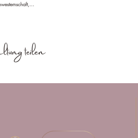
chwesternschaft,…
ltung teilen