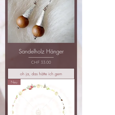
Sandelholz Hänger
Preis
CHF 33.00
oh ja, das hätte ich gern
Neu