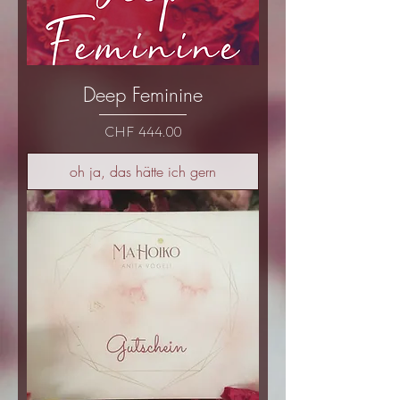
Deep Feminine
Preis
CHF 444.00
oh ja, das hätte ich gern