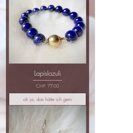
Lapislazuli
Preis
CHF 77.00
oh ja, das hätte ich gern